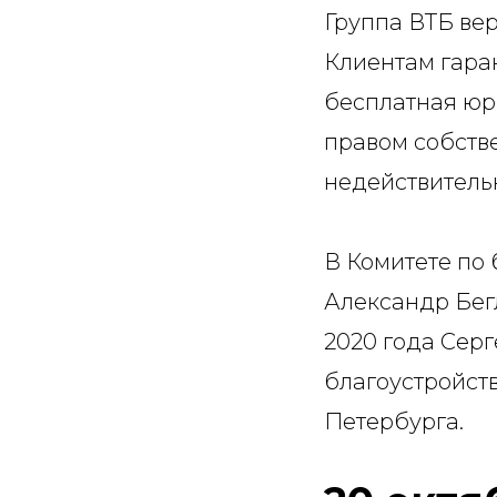
Группа ВТБ вер
Клиентам гара
бесплатная юр
правом собств
недействитель
В Комитете по 
Александр Бег
2020 года Сер
благоустройст
Петербурга.