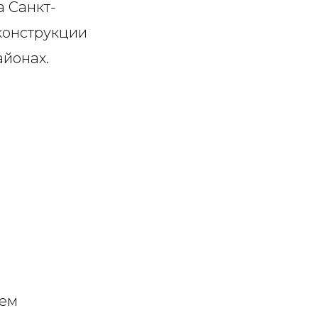
 Санкт-
конструкции
айонах.
тем