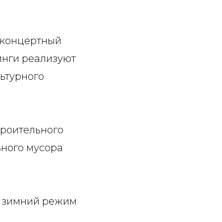
 концертный
инги реализуют
ьтурного
троительного
ьного мусора
 зимний режим