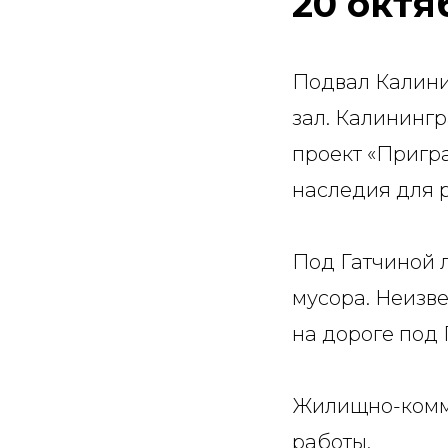
20
октя
Подвал Калини
зал. Калининг
проект «Пригр
наследия для р
Под Гатчиной 
мусора. Неизве
на дороге под 
Жилищно-комм
работы.