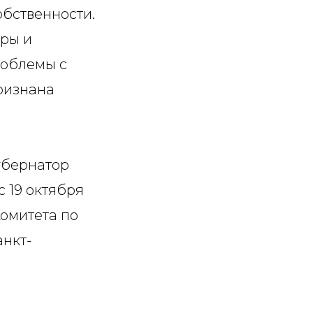
обственности.
иры и
роблемы с
ризнана
Губернатор
 19 октября
омитета по
анкт-