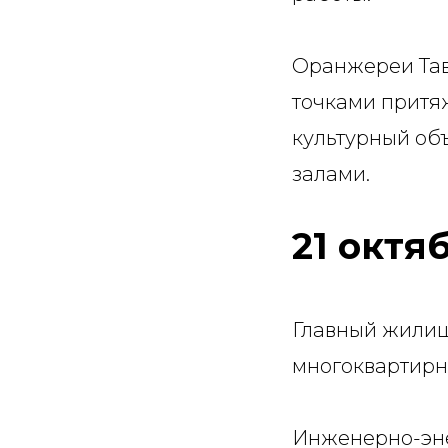
Оранжереи Тав
точками притя
культурный об
залами.
21
октя
Главный жилищ
многоквартирн
Инженерно-эне