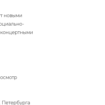
ут новыми
социально-
и концертными
 осмотр
 Петербурга