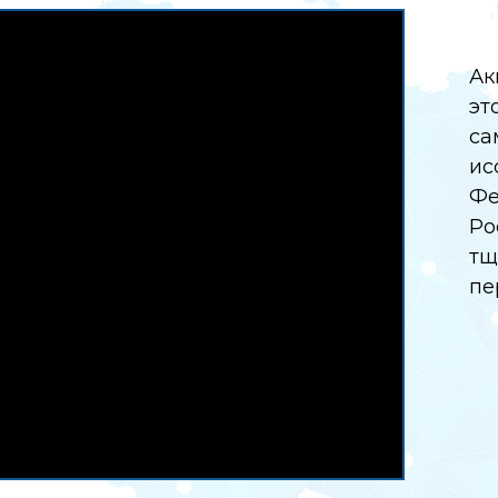
Ак
эт
са
ис
Фе
Ро
тщ
пе