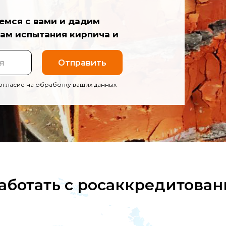
в
емся с вами и дадим
сам испытания кирпича и
Отправить
согласие на обработку ваших данных
аботать с росаккредитова