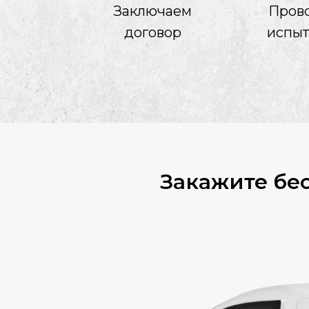
Заключаем
Пров
договор
испы
Закажите бе