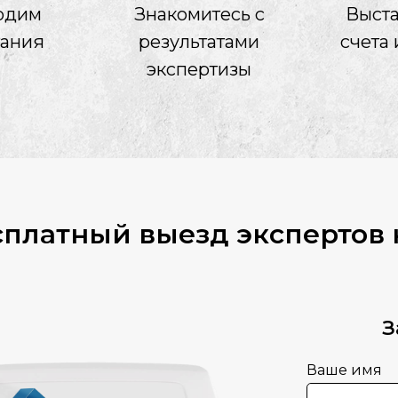
одим
Знакомитесь с
Выст
тания
результатами
счета 
экспертизы
сплатный выезд экспертов 
З
Ваше имя